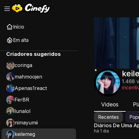
Início
Em alta
Criadores sugeridos
coringa
kei
mahmoojen
1.468 
incenti
Apenas1react
FerBR
Videos
Pl
lunalol
Recentes
Popu
nimayumii
Diários De Uma A
há 1 dia
keilemeg