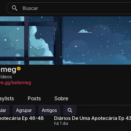
lemeg
vídeos
ve.gg/keilemeg
aylists
Posts
Sobre
lar
Agrupar
Antigos
potecária Ep 46-48
Diários De Uma Apotecária Ep 4
há 1 dia