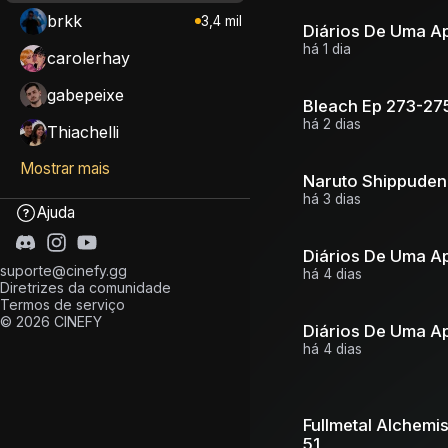
brkk
3,4 mil
Diários De Uma A
há 1 dia
carolerhay
gabepeixe
Bleach Ep 273-27
há 2 dias
Thiachelli
Mostrar mais
Naruto Shippuden
há 3 dias
Ajuda
Diários De Uma A
suporte@cinefy.gg
há 4 dias
Diretrizes da comunidade
Termos de serviço
© 2026 CINEFY
Diários De Uma A
há 4 dias
Fullmetal Alchemi
51