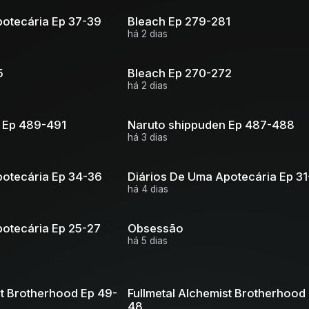
potecária Ep 37-39
Bleach Ep 279-281
há 2 dias
5
Bleach Ep 270-272
há 2 dias
 Ep 489-491
Naruto shippuden Ep 487-488
há 3 dias
potecária Ep 34-36
Diários De Uma Apotecária Ep 31
há 4 dias
potecária Ep 25-27
Obsessão
há 5 dias
st Brotherhood Ep 49-
Fullmetal Alchemist Brotherhood
48