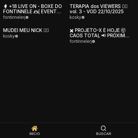
🥊 +18 LIVE ON - BOXE DO
TERAPIA dos VIEWERS 👨‍⚕️
FONTINNELE 🤼( EVENTO
vol. 3 - VOD 22/10/2025
ESPORTIVO )
fontinnelerj
kosky
MUDEI MEU NICK 😮‍💨
✖️ PROJETO-X É HOJE 🤯
CAOS TOTAL 📢 PRÓXIMO
kosky
ENCONTRO ÀS 21H -
fontinnelerj
!drinkiss
INÍCIO
BUSCAR