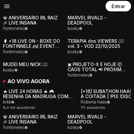
Entrar
💎 ANIVERSÁRIO IRL RAIZ
MARVEL RIVALS -
🎉 LIVE INSANA
DEADPOOL
fontinnelerj
kosky
🥊 +18 LIVE ON - BOXE DO
TERAPIA dos VIEWERS 👨‍⚕️
FONTINNELE 🤼( EVENTO
vol. 3 - VOD 22/10/2025
ESPORTIVO )
fontinnelerj
kosky
MUDEI MEU NICK 😮‍💨
✖️ PROJETO-X É HOJE 🤯
CAOS TOTAL 📢 PRÓXIMO
kosky
ENCONTRO ÀS 21H -
fontinnelerj
!drinkiss
AO VIVO AGORA
LIVE
LIVE
🔥 LIVE 24 HORAS 🔥 🎮
[+18] SUBATHON HAAS
RESENHA DA MADRUGA COM
A COITADA | !PIX !DISC
OS CRIA 🎮 🎬 FASE: 4 DOS
!CINEFY !SORTEIO
brkk
Roberta Haas
FILMES DA MARVEL E JUJUTSU
6,4 mil assistindo
111 assistindo
KAISEN 🎬 !cinefy
💎 ANIVERSÁRIO IRL RAIZ
MARVEL RIVALS -
🎉 LIVE INSANA
DEADPOOL
fontinnelerj
kosky