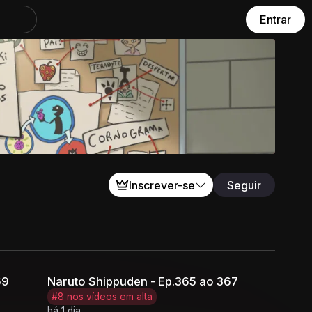
Entrar
Inscrever-se
Seguir
69
Naruto Shippuden - Ep.365 ao 367
#8 nos vídeos em alta
há 1 dia