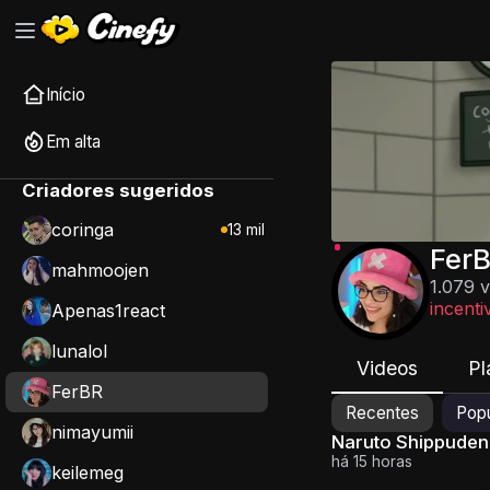
Início
Em alta
Criadores sugeridos
coringa
13 mil
Fer
mahmoojen
1.079 
incenti
Apenas1react
lunalol
Videos
Pl
FerBR
Recentes
Popu
nimayumii
Naruto Shippuden
há 15 horas
keilemeg