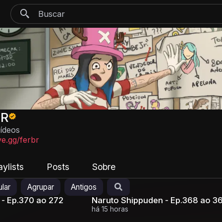
BR
vídeos
ve.gg/ferbr
aylists
Posts
Sobre
lar
Agrupar
Antigos
 - Ep.370 ao 272
Naruto Shippuden - Ep.368 ao 3
há 15 horas