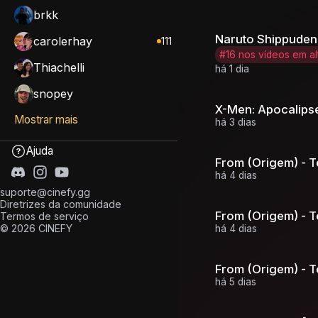
brkk
Naruto Shippuden
carolerhay
111
#16 nos vídeos em al
Thiachelli
há 1 dia
snopey
X-Men: Apocalips
Mostrar mais
há 3 dias
Ajuda
From (Origem) - 
há 4 dias
suporte@cinefy.gg
Diretrizes da comunidade
From (Origem) - 
Termos de serviço
© 2026 CINEFY
há 4 dias
From (Origem) - 
há 5 dias