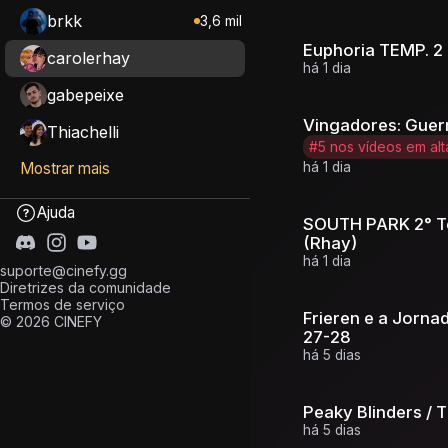
brkk
3,6 mil
Euphoria TEMP. 2 -
carolerhay
há 1 dia
gabepeixe
Vingadores: Guerra
Thiachelli
#5 nos vídeos em alt
há 1 dia
Mostrar mais
Ajuda
SOUTH PARK 2° Te
(Rhay)
há 1 dia
suporte@cinefy.gg
Diretrizes da comunidade
Termos de serviço
Frieren e a Jorna
© 2026 CINEFY
27-28
há 5 dias
Peaky Blinders / T
há 5 dias