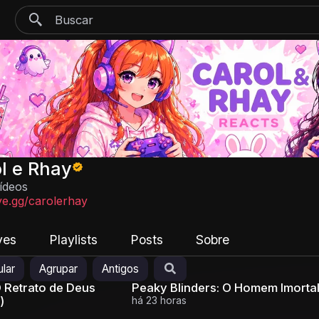
l e Rhay
ídeos
ve.gg/carolerhay
ves
Playlists
Posts
Sobre
lar
Agrupar
Antigos
O Retrato de Deus
Peaky Blinders: O Homem Imorta
)
há 23 horas