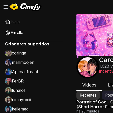
Início
Em alta
Criadores sugeridos
coringa
Caro
mahmoojen
1.628 v
incenti
Apenas1react
FerBR
Videos
Li
lunalol
Recentes
Popu
nimayumii
Portrait of God - 
(Short Horror Film
keilemeg
há 25 minutos